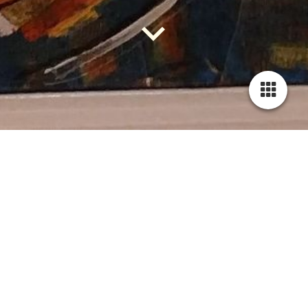
Blog
07.07.2021
Das dynamische Trio
Hallo Leute,
heute wieder einmal etwas über ein neues Bild von mir.
Das dynamische Trio befasst sich mit dem Thema Musik,
welches mich immer wieder beschäftigt. Ich versuche die